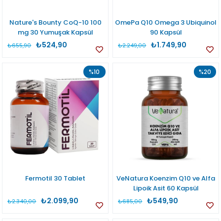
Nature's Bounty CoQ-10 100
OmePa Q10 Omega 3 Ubiquinol
mg 30 Yumuşak Kapsül
90 Kapsül
₺524,90
₺1.749,90
₺655,90
₺2.249,00
%10
%20
Fermotil 30 Tablet
VeNatura Koenzim Q10 ve Alfa
Lipoik Asit 60 Kapsül
₺2.099,90
₺549,90
₺2.340,00
₺685,00