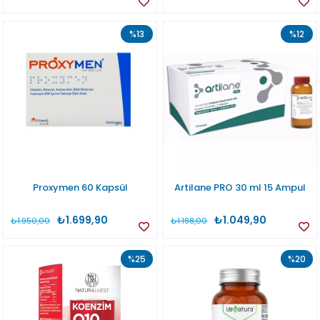
%13
%12
Proxymen 60 Kapsül
Artilane PRO 30 ml 15 Ampul
₺1.699,90
₺1.049,90
₺1.950,00
₺1.198,00
%25
%20