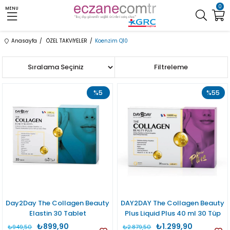
0
MENU
Anasayfa
ÖZEL TAKVİYELER
Koenzim Q10
Sıralama
Filtreleme
%5
%55
Day2Day The Collagen Beauty
DAY2DAY The Collagen Beauty
Elastin 30 Tablet
Plus Liquid Plus 40 ml 30 Tüp
₺899,90
₺1.299,90
₺949,50
₺2.879,50