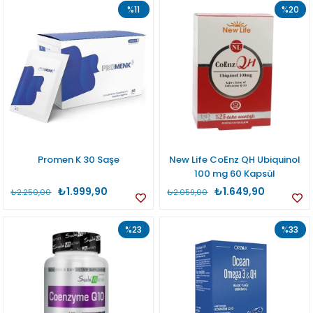
%11
%20
Promen K 30 Saşe
New Life CoEnz QH Ubiquinol
100 mg 60 Kapsül
₺1.999,90
₺1.649,90
₺2.250,00
₺2.059,00
%23
%33