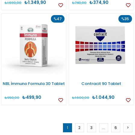
₺1.349,90
₺374,90
₺1.690,00
₺740,00
%47
%35
NBL İmmuno Formula 30 Tablet
Contracit 90 Tablet
₺499,90
₺1.044,90
₺950,00
₺1.600,00
1
2
3
...
6
>