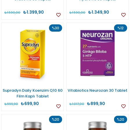
₺1.399,90
₺1.349,90
₺1.590,00
₺1.590,00
%30
%12
Supradyn Daily Koenzim Q10 60
Vitabiotics Neurozan 30 Tablet
Film Kaplı Tablet
₺699,90
₺899,90
₺999,90
₺1.017,00
%20
%20