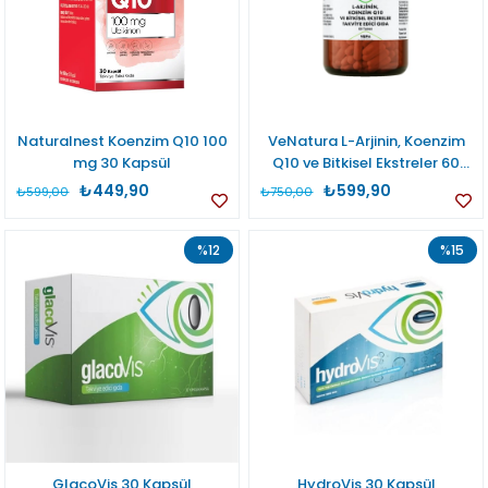
Naturalnest Koenzim Q10 100
VeNatura L-Arjinin, Koenzim
mg 30 Kapsül
Q10 ve Bitkisel Ekstreler 60
Tablet
₺449,90
₺599,90
₺599,00
₺750,00
%12
%15
GlacoVis 30 Kapsül
HydroVis 30 Kapsül